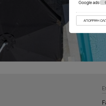
Google ads
ΑΠΌΡΡΙΨΗ ΌΛ
Ε
F