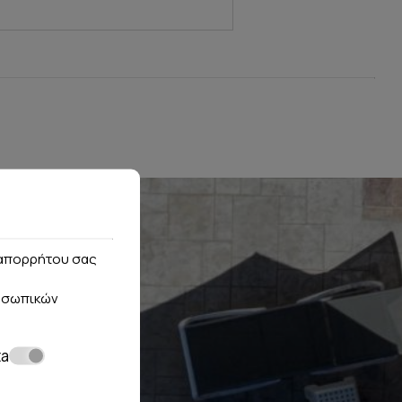
ς απορρήτου σας
οσωπικών
ta