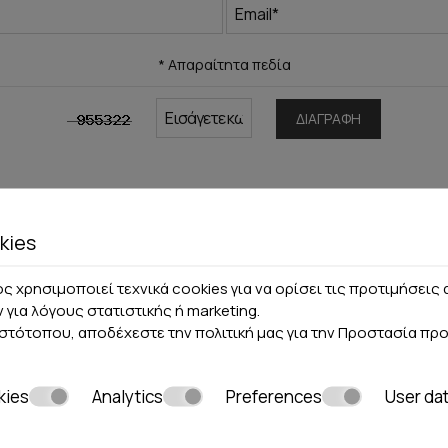
* Απαραίτητα πεδία
ΔΙΑΓΡΑΦΉ
kies
ς χρησιμοποιεί τεχνικά cookies για να ορίσει τις προτιμήσει
ν για λόγους στατιστικής ή marketing.
ιστότοπου, αποδέχεστε την πολιτική μας για την
Προστασία πρ
kies
Analytics
Preferences
User da
Κάντε κράτηση