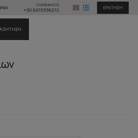
ΤΗΛΕΦΩΝΗΣΤΕ
ΩΝΊΑ
ΚΡΆΤΗΣΗ
+30 6970336272
ΑΖΉΤΗΣΗ
ίων