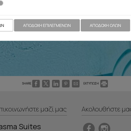
ΖΉΤΗΣΗ
ΚΆΝΤΕ ΚΡΆΤΗΣΗ
ΩΝ
ΑΠΟΔΟΧΉ ΕΠΙΛΕΓΜΈΝΩΝ
ΑΠΟΔΟΧΉ ΌΛΩΝ
SHARE
ΕΚΤΥΠΩΣΗ
πικοινωνήστε μαζί μας
Ακολουθήστε μα
asma Suites