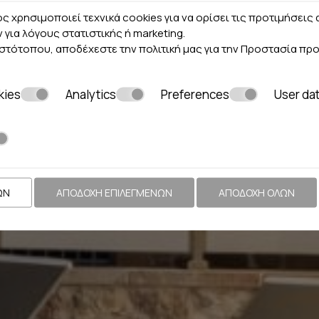
ς χρησιμοποιεί τεχνικά cookies για να ορίσει τις προτιμήσει
ν για λόγους στατιστικής ή marketing.
ιστότοπου, αποδέχεστε την πολιτική μας για την
Προστασία πρ
kies
Analytics
Preferences
User da
ΩΝ
ΑΠΟΔΟΧΉ ΕΠΙΛΕΓΜΈΝΩΝ
ΑΠΟΔΟΧΉ ΌΛΩΝ