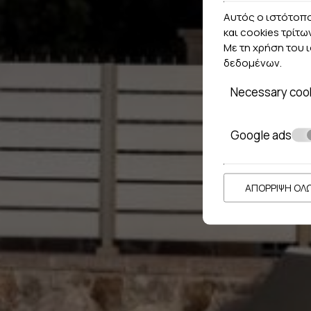
Αυτός ο ιστότοπο
και cookies τρίτω
Με τη χρήση του 
δεδομένων
.
Necessary coo
Google ads
ΑΠΌΡΡΙΨΗ ΌΛ