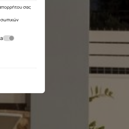
ς απορρήτου σας
οσωπικών
ta