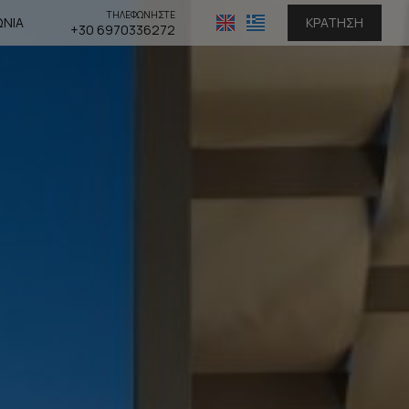
ΤΗΛΕΦΩΝΗΣΤΕ
ΩΝΊΑ
ΚΡΆΤΗΣΗ
+30 6970336272